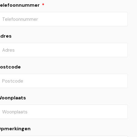
Telefoonnummer
dres
ostcode
oonplaats
pmerkingen