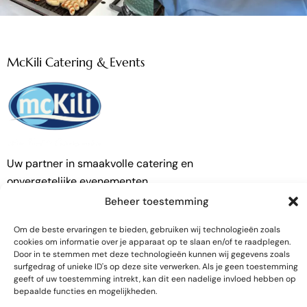
McKili Catering & Events
Uw partner in smaakvolle catering en
onvergetelijke evenementen.
Beheer toestemming
Contactgegevens
Om de beste ervaringen te bieden, gebruiken wij technologieën zoals
Zandloper 17
cookies om informatie over je apparaat op te slaan en/of te raadplegen.
Door in te stemmen met deze technologieën kunnen wij gegevens zoals
1731 LM, Winkel (NH)
surfgedrag of unieke ID's op deze site verwerken. Als je geen toestemming
geeft of uw toestemming intrekt, kan dit een nadelige invloed hebben op
info@mckili.nl
bepaalde functies en mogelijkheden.