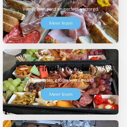
Vers, gevarieerd en perfect verzorgd.
Meer lezen
Fingerfood
Kleine bites, groots van smaak.
Meer lezen