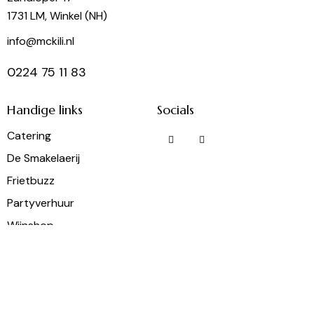
1731 LM, Winkel (NH)
info@mckili.nl
0224 75 11 83
Handige links
Socials
Catering
De Smakelaerij
Frietbuzz
Partyverhuur
Wijnshop
McKili Catering & Events B.V. © 2026. Alle rechten
voorbehouden.